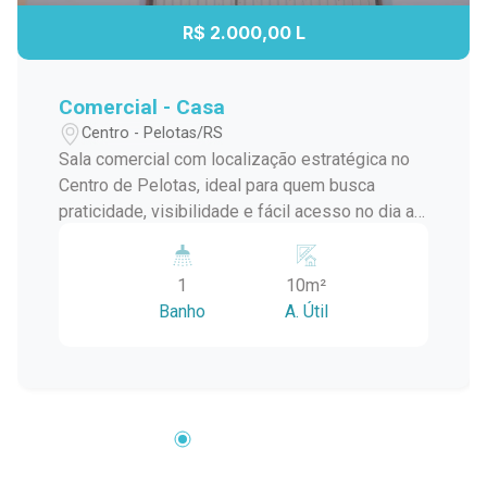
R$ 2.000,00 L
Comercial - Casa
Centro - Pelotas/RS
Sala comercial com localização estratégica no
Centro de Pelotas, ideal para quem busca
praticidade, visibilidade e fácil acesso no dia a
dia. Inserida em uma região com grande
circulação de pessoas e próxima a diversos
1
10m²
serviços, esta é uma excelente oportunidade
Banho
A. Útil
para empresas que valorizam conveniência e
funcionalidade em um só endereço. Localizada
no bairro Centro, a sala está a menos de 190
metros do Mercado Central, em uma região
cercada por lojas, restaurantes e comércios
variados. A localização facilita o acesso de
clientes, fornecedores e colaboradores,