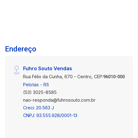
tornando a rotina comercial mais dinâmica e
eficiente. Descrição do imóvel: Sala comercial
ampla e bem distribuída, pensada para atender
diferentes segmentos comerciais, oferecendo
praticidade para organização e operação das
atividades. Ambientes: Sala principal ampla
Endereço
Mezanino Banheiro social Distribuição: Espaço
interno com boa circulação Mezanino
posicionado de forma funcional para apoio
Fuhro Souto Vendas
operacional ou armazenamento.
Rua Félix da Cunha, 670 - Centro, CEP:
Funcionalidades: Ideal para comércio, escritório
96010-000
ou atendimento ao público Ambiente versátil
Pelotas - RS
para diferentes configurações de layout
(53) 3025-8585
Estrutura que favorece organização de
nao-responda@fuhrosouto.com.br
mercadorias e materiais. Diferenciais:
Creci: 20.563 J
Localização central com grande fluxo de
CNPJ: 93.555.928/0001-13
pessoas Próxima ao Mercado Central e variado
comércio local Mezanino apropriado para
estoque de mercadorias Sala ampla com