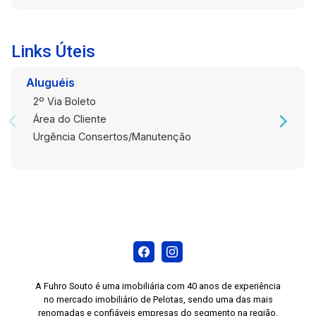
possibilidade de adaptação para diferentes
atividades comerciais Região com fácil acesso
e conveniências no entorno. Entre em contato
Links Úteis
para mais informações e agende uma visita para
conhecer de perto o potencial deste espaço
Aluguéis
comercial
2º Via Boleto
Área do Cliente
Urgência Consertos/Manutenção
A Fuhro Souto é uma imobiliária com 40 anos de experiência
no mercado imobiliário de Pelotas, sendo uma das mais
renomadas e confiáveis empresas do segmento na região.