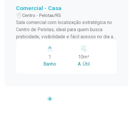
Comercial - Casa
Centro - Pelotas/RS
Sala comercial com localização estratégica no
Centro de Pelotas, ideal para quem busca
praticidade, visibilidade e fácil acesso no dia a
dia. Inserida em uma região com grande
circulação de pessoas e próxima a diversos
1
10m²
serviços, esta é uma excelente oportunidade
Banho
A. Útil
para empresas que valorizam conveniência e
funcionalidade em um só endereço. Localizada
no bairro Centro, a sala está a menos de 190
metros do Mercado Central, em uma região
cercada por lojas, restaurantes e comércios
variados. A localização facilita o acesso de
clientes, fornecedores e colaboradores,
tornando a rotina comercial mais dinâmica e
eficiente. Descrição do imóvel: Sala comercial
ampla e bem distribuída, pensada para atender