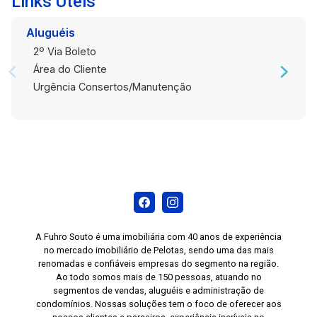
Links Úteis
para mais informações e agende uma visita para
conhecer de perto o potencial deste espaço
Aluguéis
comercial
2º Via Boleto
Área do Cliente
Urgência Consertos/Manutenção
A Fuhro Souto é uma imobiliária com 40 anos de experiência
no mercado imobiliário de Pelotas, sendo uma das mais
renomadas e confiáveis empresas do segmento na região.
Ao todo somos mais de 150 pessoas, atuando no
segmentos de vendas, aluguéis e administração de
condomínios. Nossas soluções tem o foco de oferecer aos