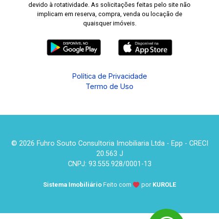
devido à rotatividade. As solicitações feitas pelo site não
implicam em reserva, compra, venda ou locação de
quaisquer imóveis.
Política de Privacidade
Termo de Uso
© 2026 Fuhro Souto Consultoria Imobiliaria Ltda - Epp - CRECI
20.563 J
CNPJ: 93.555.928/0001-13
Sistema Imobiliário
Feito com
por
KUROLE