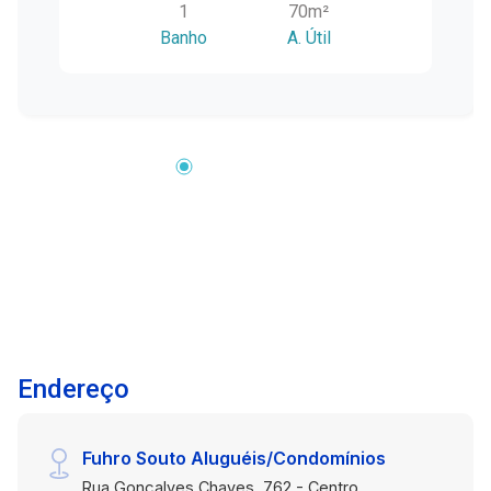
1
70m²
Sala de espera com recepção, proporcionando
Banho
A. Útil
organização, conforto e acolhimento aos
clientes Sala de atendimento ampla, com
espaço ideal para exames, procedimentos ou
atendimentos especializados Banheiro,
garantindo praticidade e comodidade Sala
auxiliar, perfeita para apoio técnico, estoque ou
área administrativa Diferenciais do imóvel:
Ambientes bem distribuídos, funcionais e
integrados Infraestrutura pronta para atividades
que exigem alto padrão profissional Layout
versátil, facilmente adaptável a diversas
especialidades Localização estratégica, com
fácil acesso e excelente visibilidade Uma
Endereço
oportunidade única para quem busca um espaço
profissional completo, sofisticado e pronto para
uso, valorizando a imagem e a credibilidade do
Fuhro Souto Aluguéis/Condomínios
seu negócio. Agende uma visita exclusiva e
Rua Gonçalves Chaves, 762 - Centro,
conheça de perto este excelente imóvel.