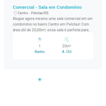
Comercial - Sala em Condomínio
Centro - Pelotas/RS
Alugue agora mesmo uma sala comercial em um
condomínio no bairro Centro em Pelotas! Com
área útil de 20,00m², essa sala é perfeita para
quem busca um espaço confortável e funcional
para o seu negócio. A localização é privilegiada,
1
20m²
próxima a bancos, comércios e serviços
Banho
A. Útil
essenciais. A sala possui uma excelente
iluminação natural, o que proporciona um
ambiente agradável e produtivo. O espaço é
amplo e pode ser adaptado para diversos tipos
de negócios, como escritórios, consultórios,
salas de aula, entre outros. Não perca essa
oportunidade de alugar uma sala comercial em
um condomínio seguro e bem localizado no
bairro Centro em Pelotas. Entre em contato
conosco e agende uma visita!