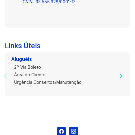
Agende sua visita e venha conhecer seu novo
CNPJ: 93.555.928/0001-13
lar!
Links Úteis
Aluguéis
2º Via Boleto
Área do Cliente
Urgência Consertos/Manutenção