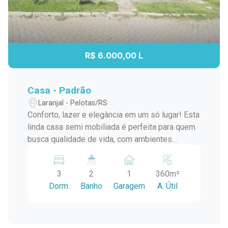
R$ 6.000,00 L
Casa - Padrão
Laranjal - Pelotas/RS
Conforto, lazer e elegância em um só lugar! Esta
linda casa semi mobiliada é perfeita para quem
busca qualidade de vida, com ambientes
amplos, ótima estrutura e uma área externa ideal
para desfrutar momentos inesquecíveis em
3
2
1
360m²
família. Localizada na Rua Tomaz Soares,
Dorm.
Banho
Garagem
A. Útil
próxima à Avenida Adolfo Fetter, combina
praticidade e excelente localização. Destaques
do Imóvel: 3 dormitórios, sendo 2 suítes amplas
e aconchegantes. Suíte principal com banheira