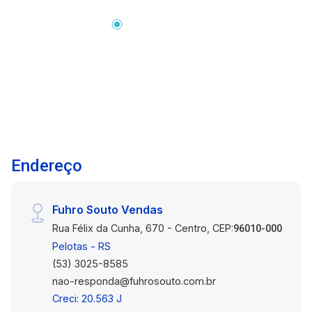
de hidromassagem, roupeiro planejado, cama e
ar-condicionado. Terceiro quarto completo, com
cama, estante e ar-condicionado. 4 banheiros no
total (2 suítes + 2 banheiros sociais). Sala de
estar espaçosa, com lareira e ótima iluminação
natural. Cozinha completa com armários sob
medida e geladeira. Área de serviço
independente e ampla. Garagem espaçosa.
Amplo pátio com piscina e área para churrasco,
Endereço
ideal para lazer e descanso. Casa
semimobiliada, pronta para morar. Localização
Privilegiada: Em uma das regiões mais
Fuhro Souto Vendas
valorizadas da cidade, próxima à Avenida Adolfo
Rua Félix da Cunha, 670 - Centro, CEP:
Fetter, com fácil acesso a escolas,
96010-000
supermercados, farmácias, restaurantes e
Pelotas - RS
demais conveniências da região. Uma casa
(53) 3025-8585
completa, projetada para oferecer conforto,
nao-responda@fuhrosouto.com.br
espaço e praticidade em todos os detalhes.
Creci: 20.563 J