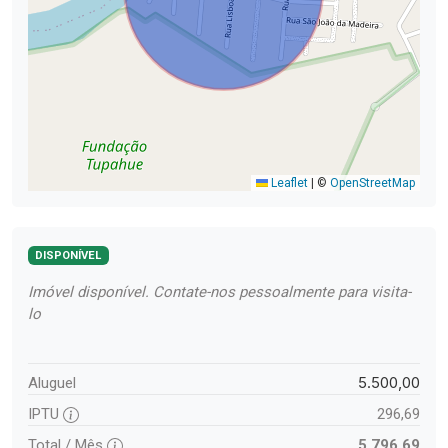
Leaflet
|
©
OpenStreetMap
DISPONÍVEL
Imóvel disponível. Contate-nos pessoalmente para visita-
lo
5.500,00
Aluguel
IPTU
296,69
Total / Mês
5.796,69