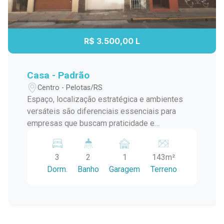
R$ 3.500,00 L
Casa - Padrão
Centro - Pelotas/RS
Espaço, localização estratégica e ambientes
versáteis são diferenciais essenciais para
empresas que buscam praticidade e
visibilidade no dia a dia ? e este sobrado
comercial reúne exatamente essas
3
2
1
143m²
características. Localizado na Rua Santa Cruz,
Dorm.
Banho
Garagem
Terreno
no Centro de Pelotas, próximo à Universidade
Católica de Pelotas e ao Circulu?s Lanches, o
imóvel oferece uma excelente estrutura para
escritórios, clínicas, coworkings, empresas de
atendimento ou negócios que necessitam de