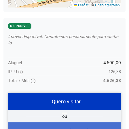
Leaflet
|
©
OpenStreetMap
DISPONÍVEL
Imóvel disponível. Contate-nos pessoalmente para visita-
lo
4.500,00
Aluguel
IPTU
126,38
Total / Mês
4.626,38
Quero visitar
ta
Qual o melhor dia e horário para
ou
você?