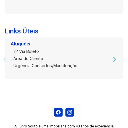
agradável para lazer ou para estacionamento
15:00
adicional, conforme necessário. - Vaga de
Garagem: Vaga de garagem privativa, essencial
para conforto e segurança. Esta casa versátil é
uma oportunidade única no Centro de Pelotas,
Links Úteis
15:30
oferecendo praticidade e estrutura completa
para atender a diferentes necessidades!
Aluguéis
Agende hoje sua visita! #PROMOÇÃO
2º Via Boleto
Área do Cliente
16:00
Urgência Consertos/Manutenção
16:30
17:00
A Fuhro Souto é uma imobiliária com 40 anos de experiência