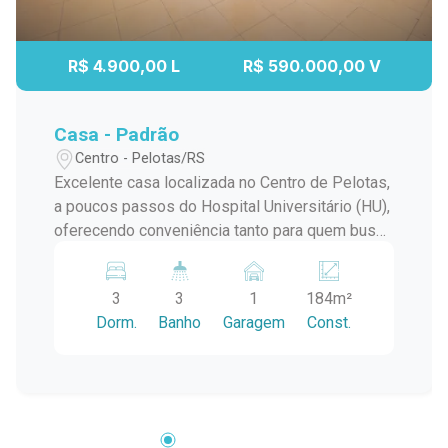
Aug/Sun
10
10:30
R$ 4.900,00 L
R$ 590.000,00 V
Aug/Mon
11
Casa - Padrão
11:00
Centro - Pelotas/RS
Excelente casa localizada no Centro de Pelotas,
Aug/Tue
a poucos passos do Hospital Universitário (HU),
oferecendo conveniência tanto para quem busca
11:30
um espaço residencial quanto para quem
pretende instalar um negócio em um ponto
3
3
1
184m²
estratégico da cidade. Com ambientes amplos e
Dorm.
Banho
Garagem
Const.
estrutura bem dividida, a casa é versátil e se
12:00
adapta a diferentes finalidades, seja para
moradia ou atividades comerciais. Descrição do
imóvel: - Dormitórios: Três dormitórios
espaçosos, que podem ser utilizados como
quartos ou salas de atendimento, conforme a