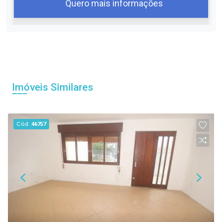
Quero mais informações
06
08:30
Aug/Thu
Imóveis Similares
07
09:00
Cód.
46757
Aug/Fri
08
09:30
Continuar
Aug/Sat
09
10:00