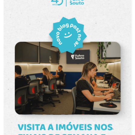
garantindo conforto e privacidade. Sala de estar
espaçosa, com excelente iluminação natural,
ideal para momentos de convivência. Cozinha
funcional, com bom aproveitamento de espaço e
praticidade no dia a dia. Banheiro amplo e com
design moderno. Diferenciais que valorizam o
imóvel: Ambientes arejados e com ótima
incidência de luz natural. Planta bem distribuída,
proporcionando conforto e funcionalidade.
Condomínio tranquilo, com segurança e boa
vizinhança. Imóvel pronto para morar, sem
necessidade de adaptações iniciais. Localização
estratégica: Situado nas proximidades da
Avenida Fernando Osório, o imóvel oferece fácil
acesso a transporte público, serviços e comércio
em geral, facilitando a rotina diária. Pontos de
referência: Posto Shell nas proximidades.
Restaurante Estrela. Mercados, escolas e