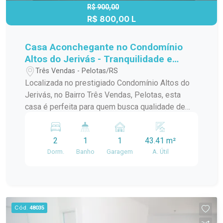
R$ 900,00
R$ 800,00 L
Casa Aconchegante no Condomínio
Altos do Jerivás - Tranquilidade e
Conforto no Bairro Três Vendas!
Três Vendas - Pelotas/RS
Localizada no prestigiado Condomínio Altos do
Jerivás, no Bairro Três Vendas, Pelotas, esta
casa é perfeita para quem busca qualidade de
vida, segurança e praticidade. Com fácil acesso à
BR-116 e próximo ao bairro Sítio Floresta e
2
1
1
43.41 m²
próxima a escolas, comércios e serviços
Dorm.
Banho
Garagem
A. Útil
essenciais, esta é a escolha ideal para morar
bem! Descrição do Imóvel: - Dois Dormitórios:
Amplos, arejados e bem iluminados, garantindo
conforto para toda a família. - Sala e Cozinha
Conjugada: Espaço integrado e funcional, ideal
Cód.
48035
para otimizar o ambiente e receber convidados. -