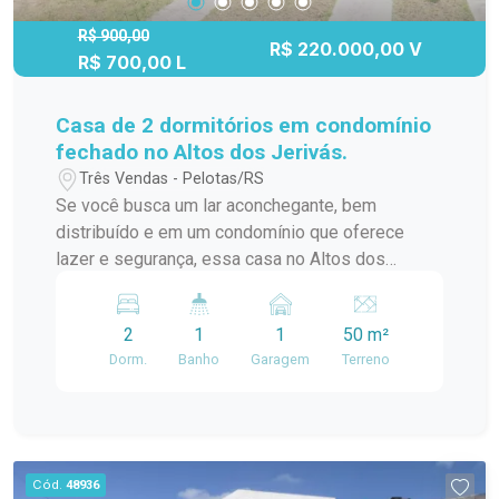
Condomínio Altos dos Jerivás!
R$ 900,00
R$ 220.000,00 V
R$ 700,00 L
Casa de 2 dormitórios em condomínio
fechado no Altos dos Jerivás.
Três Vendas - Pelotas/RS
Se você busca um lar aconchegante, bem
distribuído e em um condomínio que oferece
lazer e segurança, essa casa no Altos dos
Jerivás é a escolha perfeita! Com ambientes
bem iluminados e arejados, ela proporciona
2
1
1
50 m²
conforto e bem-estar para toda a família, além de
Dorm.
Banho
Garagem
Terreno
estar em um local com uma infraestrutura
completa. Esta casa aconchegante conta com: 2
dormitórios bem distribuídos e com janelas
amplas, proporcionando ventilação e luz natural.
Cozinha e sala integrada, ideal para momentos de
Cód.
48936