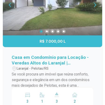
R$ 7.000,00 L
Casa em Condomínio para Locação -
Veredas Altos do Laranjal |
Sofisticação, conforto e qualidade de
Laranjal - Pelotas/RS
vida
Se você procura um imóvel que reúna conforto,
segurança e elegância em um dos condomínios
mais desejados de Pelotas, esta é uma
excelente oportunidade. Localizada no
Condomínio Veredas Altos do Laranjal, esta
3
1
3
2
residência oferece um projeto moderno,