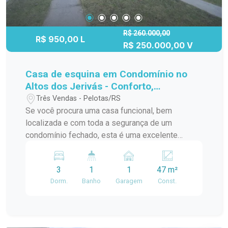
R$ 260.000,00
R$ 950,00 L
R$ 250.000,00 V
Casa de esquina em Condomínio no
Altos dos Jerivás - Conforto,
Segurança e Qualidade de Vida
Três Vendas - Pelotas/RS
Se você procura uma casa funcional, bem
localizada e com toda a segurança de um
condomínio fechado, esta é uma excelente
oportunidade no Condomínio Altos dos Jerivás,
no bairro Alto dos Jerivás, em Pelotas. O imóvel
3
1
1
47 m²
oferece ambientes bem distribuídos, pátio
Dorm.
Banho
Garagem
Const.
privativo e uma infraestrutura completa de lazer e
convivência para toda a família. Localização: O
Condomínio Altos dos Jerivás está situado em
uma região tranquila e residencial do bairro Alto