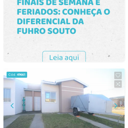
comércio local variado a poucos minutos. Uma
excelente escolha para quem deseja iniciar uma
nova fase com segurança, conforto e praticidade
em um imóvel novo. Agende sua visita e venha
conhecer de perto tudo o que esta casa pode
oferecer. #PROMOÇÃO
Cód.
49661