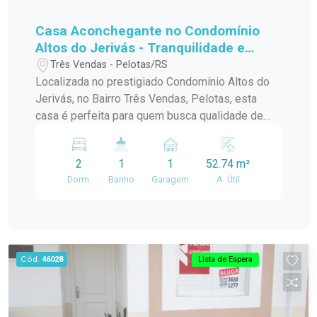
Casa Aconchegante no Condomínio
Altos do Jerivás - Tranquilidade e
Conforto no Bairro Três Vendas!
Três Vendas - Pelotas/RS
Localizada no prestigiado Condomínio Altos do
Jerivás, no Bairro Três Vendas, Pelotas, esta
casa é perfeita para quem busca qualidade de
vida, segurança e praticidade. Com fácil acesso à
BR-116 e próxima a escolas, comércios e
2
1
1
52.74 m²
serviços essenciais, esta é a escolha ideal para
Dorm.
Banho
Garagem
A. Útil
morar bem! Descrição do Imóvel: - Dois
Dormitórios: Amplos, arejados e bem iluminados,
garantindo conforto para toda a família. - Sala e
Cozinha Conjugada: Espaço integrado e funcional,
ideal para otimizar o ambiente e receber
Cód.
46028
Lista de Espera
convidados. - Espaço Inteligente: Área projetada
para escritório, perfeita para home office ou
estudos com total conforto e produtividade. -