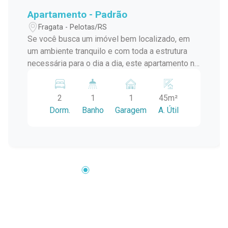
Apartamento - Padrão
Fragata - Pelotas/RS
Se você busca um imóvel bem localizado, em
um ambiente tranquilo e com toda a estrutura
necessária para o dia a dia, este apartamento no
Residencial Florença é a escolha ideal. Situado
no quarto andar, oferece fácil acesso e mais
2
1
1
45m²
comodidade, inclusive no transporte de
Dorm.
Banho
Garagem
A. Útil
compras, além de ótima iluminação e ventilação
natural. Características do imóvel: 2 dormitórios
amplos, ideais para acomodar sua família ou até
mesmo montar um espaço de home office. Sala
de estar arejada, perfeita para momentos de
convivência e descanso. Cozinha funcional, com
bom espaço para organização e praticidade no
dia a dia. Banheiro com ótimo acabamento.
Ambientes bem iluminados e ventilados,
garantindo conforto em todos os períodos do