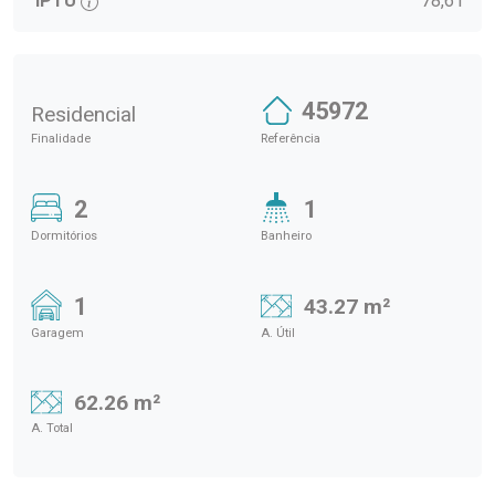
IPTU
78,61
45972
Residencial
Finalidade
Referência
2
1
Dormitórios
Banheiro
1
43.27 m²
Garagem
A. Útil
62.26 m²
A. Total