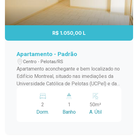
R$ 1.050,00 L
Apartamento - Padrão
Centro - Pelotas/RS
Apartamento aconchegante e bem localizado no
Edifício Montreal, situado nas imediações da
Universidade Católica de Pelotas (UCPel) e da
Universidade Federal de Pelotas (UFPel). Este
adorável apartamento oferece uma configuração
2
1
50m²
de dois dormitórios, perfeita para acomodar
Dorm.
Banho
A. Útil
uma pequena família, casal ou estudantes que
buscam dividir o espaço de forma confortável.
Ao adentrar o apartamento, você será recebido
por uma espaçosa sala de estar, onde a luz