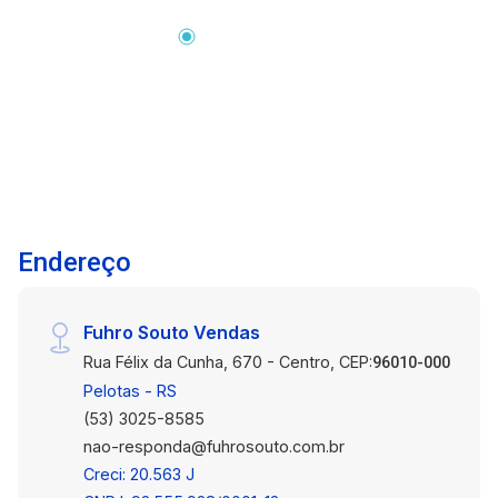
natural entra generosamente pelas janelas,
criando um ambiente convidativo para relaxar ou
socializar. A cozinha adjacente é tanto funcional
quanto encantadora, proporcionando amplo
espaço para armazenamento, e uma área de
preparação de alimentos que facilita o dia a dia.
Os dois dormitórios garantem conforto e
privacidade, com espaço suficiente para móveis
adicionais, como guarda-roupas e escrivaninhas.
Endereço
O banheiro é equipado com box de vidro,
oferecendo comodidade no momento do banho.
Além disso, o apartamento conta com uma área
Fuhro Souto Vendas
de serviço dedicada, equipada com tanque e
Rua Félix da Cunha, 670 - Centro, CEP:
espaço para máquina de lavar, tornando as
96010-000
tarefas domésticas mais simples e
Pelotas - RS
organizadas. Localizado em uma área
(53) 3025-8585
estratégica, próximo às universidades e a uma
nao-responda@fuhrosouto.com.br
variedade de comércios, serviços e opções de
Creci: 20.563 J
lazer, este apartamento oferece uma excelente