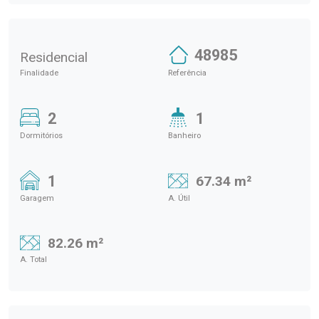
48985
Residencial
Finalidade
Referência
2
1
Dormitórios
Banheiro
1
67.34 m²
Garagem
A. Útil
82.26 m²
A. Total