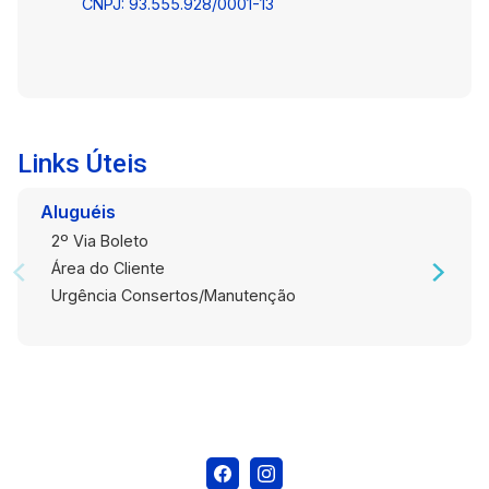
CNPJ: 93.555.928/0001-13
oportunidade para quem busca uma vida prática
e conveniente na cidade de Pelotas. Agende
uma visita e venha conhecer este charmoso
espaço! * Vaga de Garagem Opcional: Por um
adicional de R$250,00, você pode garantir sua
vaga de estacionamento.
Links Úteis
Aluguéis
2º Via Boleto
Área do Cliente
Urgência Consertos/Manutenção