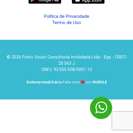
Política de Privacidade
Termo de Uso
© 2026 Fuhro Souto Consultoria Imobiliaria Ltda - Epp - CRECI
20.563 J
CNPJ: 93.555.928/0001-13
Sistema Imobiliário
Feito com
por
KUROLE