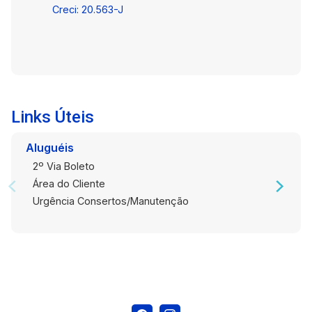
Creci: 20.563-J
Agende sua visita e descubra o conforto e a
comodidade de viver no Residencial Florença.
Links Úteis
Aluguéis
2º Via Boleto
Área do Cliente
Urgência Consertos/Manutenção