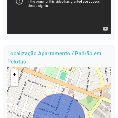
Localização Apartamento / Padrão em
Pelotas
+
−