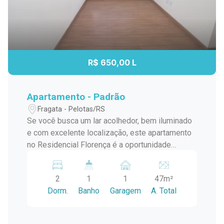
R$ 650,00 L
Apartamento - Padrão
Fragata - Pelotas/RS
Se você busca um lar acolhedor, bem iluminado
e com excelente localização, este apartamento
no Residencial Florença é a oportunidade
perfeita! Situado no segundo andar, oferece
praticidade, segurança e ambientes bem
2
1
1
47m²
planejados, ideais para quem valoriza conforto
Dorm.
Banho
Garagem
A. Total
no dia a dia. Principais Destaques do Imóvel: 2
dormitórios amplos e bem iluminados: perfeitos
para descanso, escritório ou quarto infantil. Sala