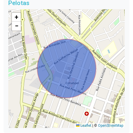
Pelotas
+
−
Leaflet
|
©
OpenStreetMap