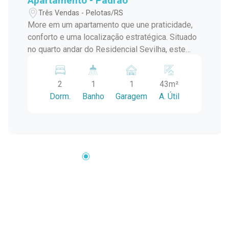
Apartamento - Padrão
Três Vendas - Pelotas/RS
More em um apartamento que une praticidade,
conforto e uma localização estratégica. Situado
no quarto andar do Residencial Sevilha, este
imóvel oferece ambientes bem distribuídos e
acabamentos que valorizam o conforto e a
2
1
1
43m²
funcionalidade no dia a dia. Localizado em uma
Dorm.
Banho
Garagem
A. Útil
excelente região, próximo ao bairro Quartier, o
Residencial Sevilha proporciona fácil acesso a
mercados, farmácias, comércios, serviços e às
principais vias da cidade, oferecendo mais
praticidade para a rotina. Descrição do imóvel:
Este apartamento mobiliado foi planejado para
oferecer conforto e aproveitamento inteligente
dos espaços, estando pronto para morar.
Ambientes: Sala de estar com ar-condicionado.
Cozinha com mobília completa. (Rack preto não
está incluso na mobília) Banheiro com box de