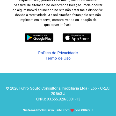
é aproximado, podendo ser maior, menor ou mesmo
passível de alteração no decorrer da locação. Pode ocorrer
de algum imóvel anunciado no site não estar mais disponível
devido à rotatividade. As solicitações feitas pelo site não
implicam em reserva, compra, venda ou locação de
quaisquer imóveis.
Política de Privacidade
Termo de Uso
© 2026 Fuhro Souto Consultoria Imobiliaria Ltda - Epp - CRECI
20.563 J
CNPJ: 93.555.928/0001-13
Sistema Imobiliário
Feito com
por
KUROLE