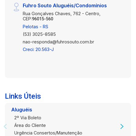
Fuhro Souto Aluguéis/Condomínios
acesso a diversos pontos da cidade. Uma ótima
Rua Gonçalves Chaves, 762 - Centro,
opção para estudantes, casais ou para quem
CEP:
96015-560
busca o primeiro imóvel com conforto e
Pelotas - RS
praticidade. Agende uma visita e venha
(53) 3025-8585
conhecer este imóvel de perto. Ele pode ser
nao-responda@fuhrosouto.com.br
exatamente o que você procura.
Creci: 20.563-J
Links Úteis
Aluguéis
2º Via Boleto
Área do Cliente
Urgência Consertos/Manutenção