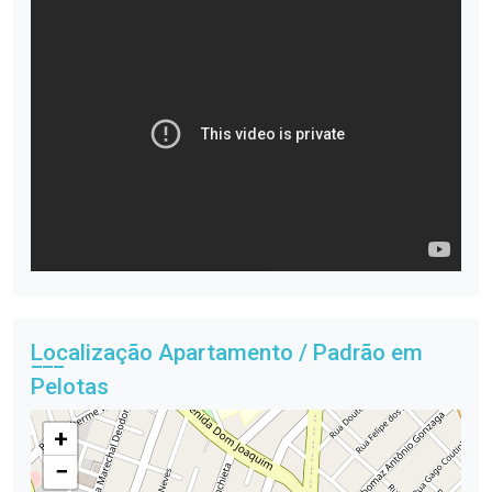
Localização Apartamento / Padrão em
Pelotas
+
−