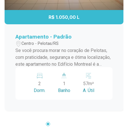
R$ 1.050,00 L
Apartamento - Padrão
Centro - Pelotas/RS
Se você procura morar no coração de Pelotas,
com praticidade, segurança e ótima localização,
este apartamento no Edifício Montreal é a
escolha certa. Localizado na Rua Santa Cruz,
próximo à Praça Coronel Pedro Osório, Theatro
2
1
57m²
Guarany e à UCPel, oferece a comodidade de
Dorm.
Banho
A. Útil
estar perto de tudo o que você precisa no seu
dia a dia. Descrição do Imóvel: 2 dormitórios:
bem distribuídos, com ótima iluminação natural
e ventilação. Sala de estar: ampla, perfeita para
criar um ambiente confortável e aconchegante.
Cozinha: com bom espaço, ideal para