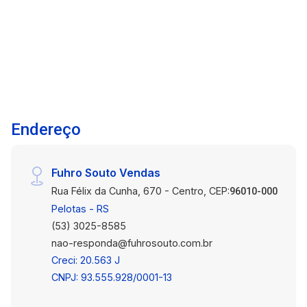
organização e praticidade. Banheiro: equipado
com box de vidro, proporcionando conforto e
funcionalidade. Apartamento no quinto andar,
garantindo ótima luminosidade e privacidade.
Edifício com elevador, oferecendo mais
praticidade no seu dia a dia. Vaga de
Estacionamento: Possibilidade de locação de
Endereço
vaga no prédio por R$ 250,00, oferecendo mais
segurança e comodidade para seu veículo.
Diferenciais: Localização privilegiada no Centro,
Fuhro Souto Vendas
próximo a serviços, universidades, transporte
Rua Félix da Cunha, 670 - Centro, CEP:
público, supermercados, farmácias, restaurantes
96010-000
e espaços culturais. Edifício seguro e bem
Pelotas - RS
estruturado. Agende sua visita e venha conhecer
(53) 3025-8585
este apartamento que oferece conforto,
nao-responda@fuhrosouto.com.br
localização e praticidade.
Creci: 20.563 J
CNPJ: 93.555.928/0001-13