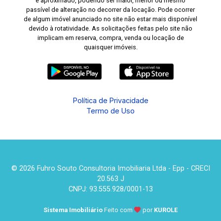
é aproximado, podendo ser maior, menor ou mesmo
passível de alteração no decorrer da locação. Pode ocorrer
de algum imóvel anunciado no site não estar mais disponível
devido à rotatividade. As solicitações feitas pelo site não
implicam em reserva, compra, venda ou locação de
quaisquer imóveis.
Política de Privacidade
Termo de Uso
© 2026 Fuhro Souto Consultoria Imobiliaria Ltda - Epp - CRECI
20.563 J
CNPJ: 93.555.928/0001-13
Sistema Imobiliário
Feito com
por
KUROLE