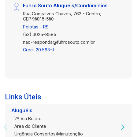
Fuhro Souto Aluguéis/Condomínios
comodidade de ter tudo ao seu alcance, em uma
Rua Gonçalves Chaves, 762 - Centro,
região valorizada e com excelente
CEP:
96015-560
infraestrutura. Não perca esta oportunidade!
Pelotas - RS
Entre em contato e agende sua visita para
(53) 3025-8585
conhecer este apartamento de perto.
nao-responda@fuhrosouto.com.br
Creci: 20.563-J
Links Úteis
Aluguéis
2º Via Boleto
Área do Cliente
Urgência Consertos/Manutenção